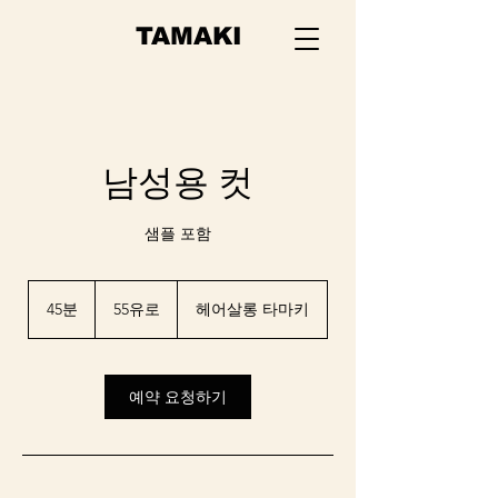
TAMAKI
남성용 컷
샘플 포함
55
유
45분
4
55유로
헤어살롱 타마키
로
5
분
예약 요청하기