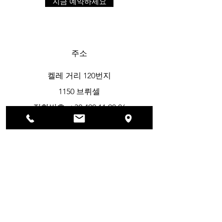
지금 예약하세요
주소
켈레 거리 120번지
1150 브뤼셀
전화번호:
+32 490 11 90 26
영업시간
월요일 - 토요일: 오전 8시 30분 - 오
후 8시